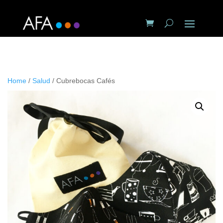
Home
/
Salud
/ Cubrebocas Cafés